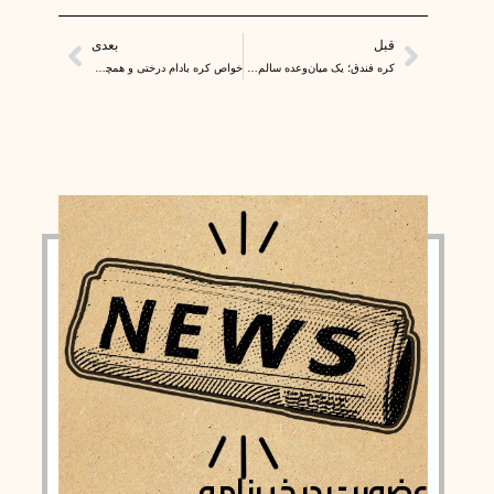
قبلی
بعدی
قبل
بعدی
کره فندق؛ یک میان‌وعده سالم با خواص بی‌نظیر
خواص کره بادام درختی و همچنین مضرات آن
عضویت در خبرنامه