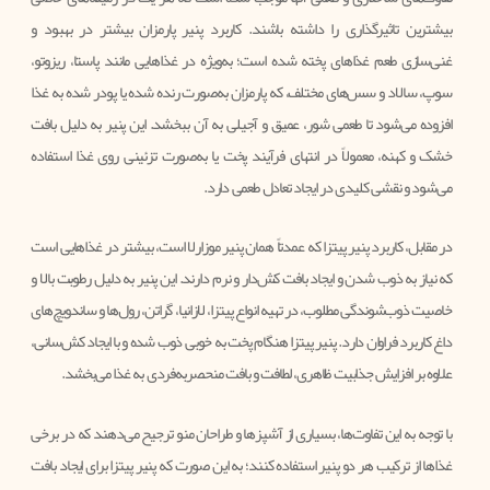
بیشترین تاثیرگذاری را داشته باشند. کاربرد پنیر پارمزان بیشتر در بهبود و
غنی‌سازی طعم غذاهای پخته شده است؛ به‌ویژه در غذاهایی مانند پاستا، ریزوتو،
سوپ، سالاد و سس‌های مختلف، که پارمزان به‌صورت رنده شده یا پودر شده به غذا
افزوده می‌شود تا طعمی شور، عمیق و آجیلی به آن ببخشد. این پنیر به دلیل بافت
خشک و کهنه، معمولاً در انتهای فرآیند پخت یا به‌صورت تزئینی روی غذا استفاده
می‌شود و نقشی کلیدی در ایجاد تعادل طعمی دارد.
در مقابل، کاربرد پنیر پیتزا که عمدتاً همان پنیر موزارلا است، بیشتر در غذاهایی است
که نیاز به ذوب شدن و ایجاد بافت کش‌دار و نرم دارند. این پنیر به دلیل رطوبت بالا و
خاصیت ذوب‌شوندگی مطلوب، در تهیه انواع پیتزا، لازانیا، گراتن، رول‌ها و ساندویچ‌های
داغ کاربرد فراوان دارد. پنیر پیتزا هنگام پخت به خوبی ذوب شده و با ایجاد کش‌سانی،
علاوه بر افزایش جذابیت ظاهری، لطافت و بافت منحصربه‌فردی به غذا می‌بخشد.
با توجه به این تفاوت‌ها، بسیاری از آشپزها و طراحان منو ترجیح می‌دهند که در برخی
غذاها از ترکیب هر دو پنیر استفاده کنند؛ به این صورت که پنیر پیتزا برای ایجاد بافت