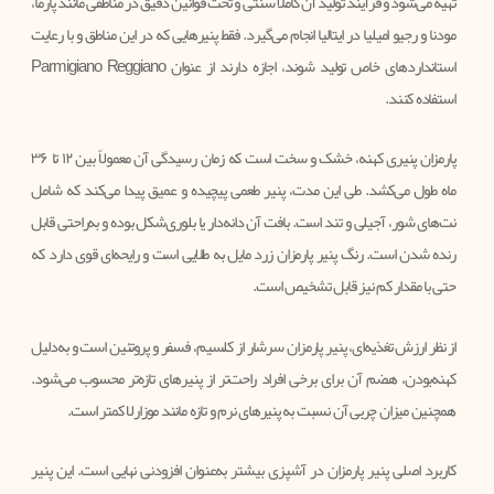
تهیه می‌شود و فرآیند تولید آن کاملاً سنتی و تحت قوانین دقیق در مناطقی مانند پارما،
مودنا و رجیو امیلیا در ایتالیا انجام می‌گیرد. فقط پنیرهایی که در این مناطق و با رعایت
استانداردهای خاص تولید شوند، اجازه دارند از عنوان Parmigiano Reggiano
استفاده کنند.
پارمزان پنیری کهنه، خشک و سخت است که زمان رسیدگی آن معمولاً بین ۱۲ تا ۳۶
ماه طول می‌کشد. طی این مدت، پنیر طعمی پیچیده و عمیق پیدا می‌کند که شامل
نت‌های شور، آجیلی و تند است. بافت آن دانه‌دار یا بلوری‌شکل بوده و به‌راحتی قابل
رنده‌ شدن است. رنگ پنیر پارمزان زرد مایل به طلایی است و رایحه‌ای قوی دارد که
حتی با مقدار کم نیز قابل تشخیص است.
از نظر ارزش تغذیه‌ای، پنیر پارمزان سرشار از کلسیم، فسفر و پروتئین است و به‌دلیل
کهنه‌بودن، هضم آن برای برخی افراد راحت‌تر از پنیرهای تازه‌تر محسوب می‌شود.
همچنین میزان چربی آن نسبت به پنیرهای نرم و تازه مانند موزارلا کمتر است.
کاربرد اصلی پنیر پارمزان در آشپزی بیشتر به‌عنوان افزودنی نهایی است. این پنیر