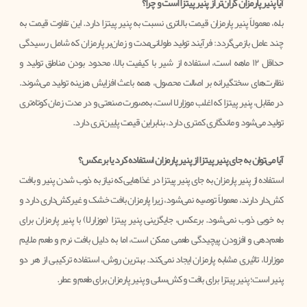
آیا پنیر پارمزان گران‌تر از پنیر پیتزا است و چرا؟
بله، معمولاً پنیر پارمزان قیمت بالاتری نسبت به پنیر پیتزا دارد. این تفاوت قیمت به
چند عامل بازمی‌گردد: فرآیند تولید طولانی‌مدت و زمان‌بر پارمزان که شامل رسیدگی
حداقل ۱۲ ماهه است، استفاده از شیر با کیفیت بالا، محدود بودن مناطق تولید و
نظارت‌های سختگیرانه بر اصالت محصول، همه باعث افزایش هزینه تولید می‌شوند.
در مقابل، پنیر پیتزا که اغلب موزارلا است، به‌صورت صنعتی و در مدت زمان کوتاه‌تری
تولید می‌شود و ماندگاری کمتری دارد، بنابراین قیمت پایین‌تری دارد.
آیا می‌توان به جای پنیر پیتزا از پنیر پارمزان استفاده کرد یا برعکس؟
استفاده از پنیر پارمزان به جای پنیر پیتزا در غذاهایی که نیاز به ذوب شدن پنیر و بافت
کش‌دار دارند، معمولاً توصیه نمی‌شود، زیرا پارمزان بافت خشک و غیرکش‌داری دارد و
به خوبی ذوب نمی‌شود. برعکس، جایگزینی پنیر پیتزا (موزارلا) با پنیر پارمزان برای
طعم‌دهی و افزودن پیچیدگی طعمی ممکن است، اما به دلیل بافت نرم و طعم ملایم
موزارلا، تاثیری مشابه پارمزان ایجاد نمی‌کند. بهترین روش، استفاده ترکیبی از هر دو
پنیر است؛ پنیر پیتزا برای بافت و کش‌سانی و پنیر پارمزان برای طعم و عطر.