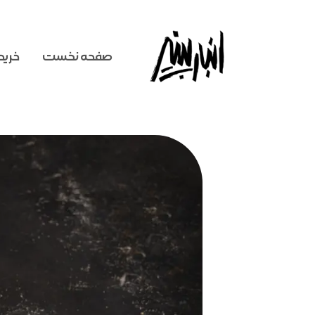
فتن
ه
حتوا
صفحه نخست
خرید 