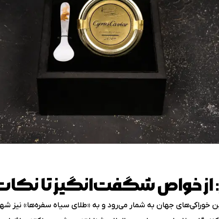
ار: از خواص شگفت‌انگیز تا نک
رین خوراکی‌های جهان به شمار می‌رود و به «طلای سیاه سفره‌ها» نیز شه